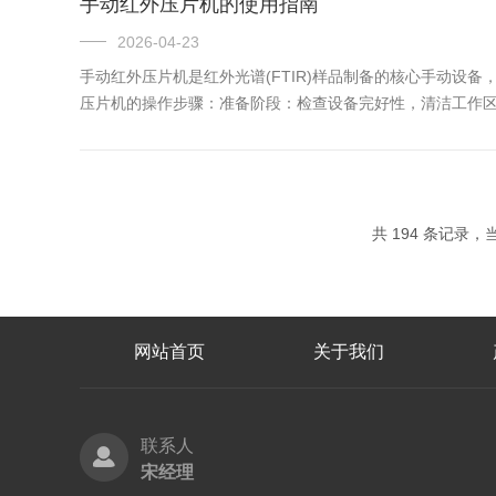
手动红外压片机的使用指南
2026-04-23
手动红外压片机是红外光谱(FTIR)样品制备的核心手动设
压片机的操作步骤：准备阶段：检查设备完好性，清洁工作
平。压制阶段：将模具置于压头下，调整位置后启动设备预
情况，...
共 194 条记录，当前
网站首页
关于我们
联系人
宋经理