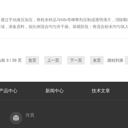
备，通过手动液压加压，将粉末样品与KBr等稀释剂压制成透明薄片，消除
区域，准备原料，按比例混合均匀并干燥。装模阶段：将混合粉末均匀填
压，去除空气和水分；根据需求设置压力和保压时间，启动正式压制。脱
 3 / 39 页
首页
上一页
下一页
末页
跳转到第
产品中心
新闻中心
技术文章
传真