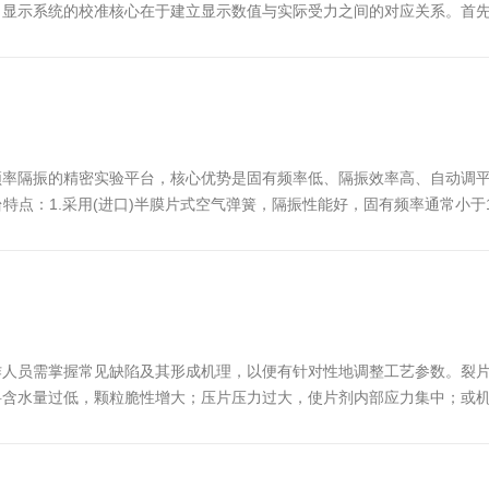
力显示系统的校准核心在于建立显示数值与实际受力之间的对应关系。首
受压面与压片机上下压头中心对齐，确保受力方向垂直且均匀。启动压片
频率隔振的精密实验平台，核心优势是固有频率低、隔振效率高、自动调
特点：1.采用(进口)半膜片式空气弹簧，隔振性能好，固有频率通常小于1～
构和脚轮。3.台面材料为SUS410铁磁不锈钢，具有较好的耐腐蚀性能。4
作人员需掌握常见缺陷及其形成机理，以便有针对性地调整工艺参数。裂
料含水量过低，颗粒脆性增大；压片压力过大，使片剂内部应力集中；或
为片剂硬度不足。根本原因在于物料的内聚强度不够：可能由于物料含水