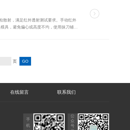
颗粒散射，满足红外透射测试要求。手动红外
入模具，避免偏心或高度不均，使用抹刀铺
模阶段：压制完成后取出模具，观察样品成型
页
在线留言
联系我们
公
手
众
机
号