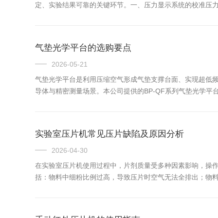
定、实验结果可靠的关键环节。一、压力显示系统的校准压
校准基准。将标准传感器放置于压片机的工作空间内，使其
设的若干校准...
气垫光学平台的选购要点
2026-05-21
气垫光学平台是利用压缩空气形成气垫支撑台面、实现超低
导体与精密测量场景。本公司提供的BP-QF系列气垫光学平台
性和稳定性。支架上方带三个高度调整机构，支架下方带升降高度机
实验室压片机常见压片缺陷及原因分析
2026-04-30
在实验室压片机使用过程中，片剂质量受多种因素影响，操
括：物料中细粉比例过高，导致压片时空气无法全排出；物
具磨损造成上下冲头受力不均，也可能诱发裂片。松片表现
剂选择不当或用...