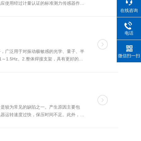
先应使用经过计量认证的标准测力传感器作为
在线咨询
机后，以缓慢且均匀的速度施加压力，到达预
电话
平，广泛用于对振动极敏感的光学、量子、半
微信扫一扫
1.5Hz。2.整体焊接支架，具有更好的刚
.台面厚度100/2...
片是较为常见的缺陷之一。产生原因主要包
机器运转速度过快，保压时间不足。此外，模
量过低，缺乏足够的水分作为粘合媒介；粘合