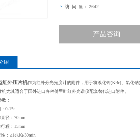
访 问 量：
2642
产品咨询
介绍
5型红外压片机
作为红外分光光度计的附件，用于将溴化钾(KBr)、氯化钠
片机尤其适合于国外进口各种傅里叶红外光谱仪配套替代进口附件。
参数：
：0-15t
作直径：70mm
作行程：15mm
性：≤1兆帕/30min