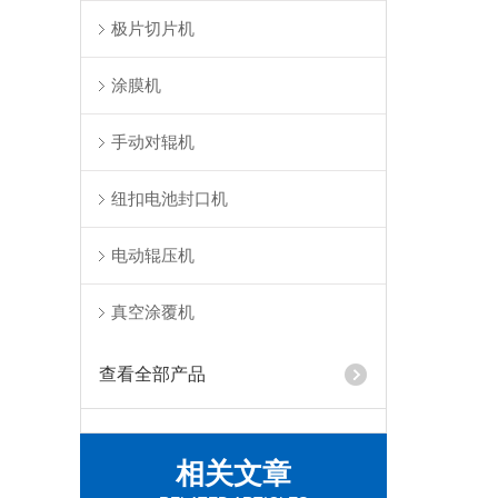
极片切片机
涂膜机
手动对辊机
纽扣电池封口机
电动辊压机
真空涂覆机
查看全部产品
相关文章