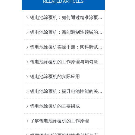
RELATED ARTICLES
锂电池涂覆机：如何通过精准涂覆技术提升电池安全性和一致性
锂电池涂覆机：新能源制造领域的高效生产与质量提升
锂电池涂覆机实操手册：浆料调试、参数校准与常见故障排查
锂电池涂覆机的工作原理与均匀涂覆技术解析
锂电池涂覆机的实际应用
锂电池涂覆机：提升电池性能的关键设备
锂电池涂覆机的主要组成
了解锂电池涂覆机的工作原理