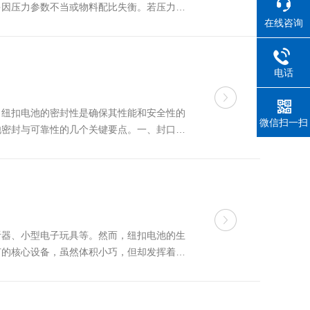
多因压力参数不当或物料配比失衡。若压力过
在线咨询
若压力过高导致模具变形，需立即降低压...
电话
。纽扣电池的密封性是确保其性能和安全性的
微信扫一扫
池密封与可靠性的几个关键要点。一、封口机
对封口模具进行che底清洁。使用软布和专
听器、小型电子玩具等。然而，纽扣电池的生
节的核心设备，虽然体积小巧，但却发挥着巨
，电池内部的化学物质可能会泄漏，不仅会损