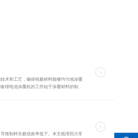
的技术和工艺，确保电极材料能够均匀地涂覆
制备锂电池涂覆机的工作始于涂覆材料的制
浆料。浆料的均匀性和稳定性是确保涂覆质量
，导致制样失败或效率低下。本文梳理四大常