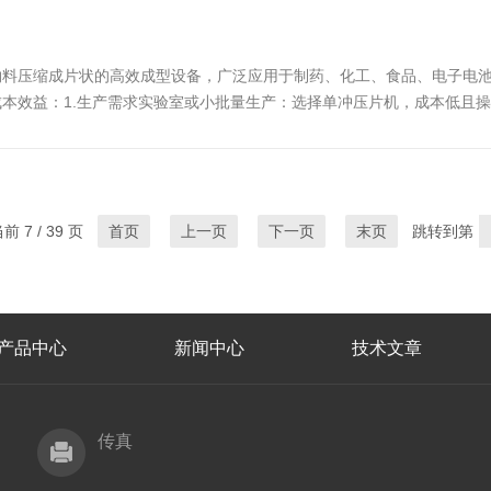
物料压缩成片状的高效成型设备，广泛应用于制药、化工、食品、电子电
本效益：1.生产需求实验室或小批量生产：选择单冲压片机，成本低且
、厚度、形状及特殊需求，设备需适配模具规格。2.粉末特性流动性：
 7 / 39 页
首页
上一页
下一页
末页
跳转到第
产品中心
新闻中心
技术文章
传真