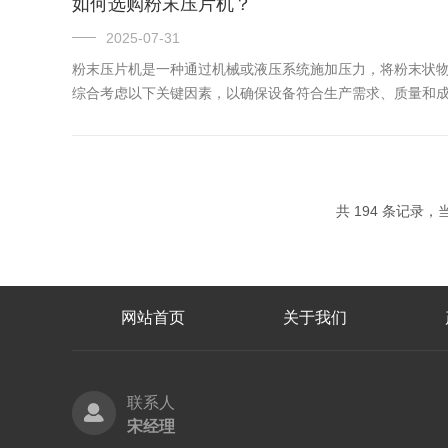
如何选购粉末压片机？
2025-07-31
粉末压片机是一种通过机械或液压系统施加压力，将粉末状
综合考虑以下关键因素，以确保设备符合生产需求、质量和成
压片机，通过连续加料与出片提升效率。片剂规格：明确片径
型。可压...
共 194 条记录，当前
网站首页
关于我们
联系人
宋经理