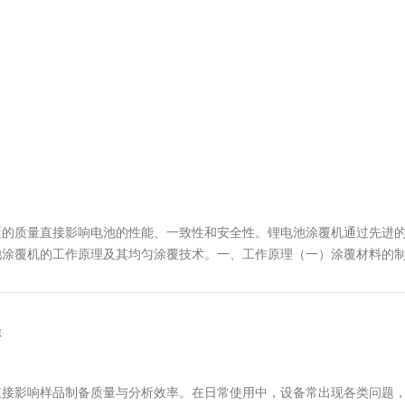
覆的质量直接影响电池的性能、一致性和安全性。锂电池涂覆机通过先进
池涂覆机的工作原理及其均匀涂覆技术。一、工作原理（一）涂覆材料的
成的浆料。这些材料在搅拌机中混合均匀，形成具有特定粘度和流动性的
样
直接影响样品制备质量与分析效率。在日常使用中，设备常出现各类问题