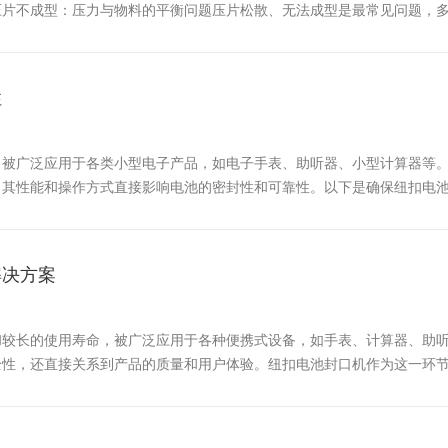
压片不成型：压力与物料的平衡问题压片松散、无法成型是最常见问题，
%-80%（如15-20MPa），同时保压30-60秒，让物料充分融合；
性
，被广泛应用于各类小型电子产品，如电子手表、助听器、小型计算器等
，其性能和操作方式直接影响电池的密封性和可靠性。以下是确保纽扣电
，其清洁程度直接影响电池封口的质量。在每次生产前和生产后，都需要
解决方案
和较长的使用寿命，被广泛应用于各种便携式设备，如手表、计算器、助
全性，还直接关系到产品的质量和用户体验。纽扣电池封口机作为这一环
池的封装质量直接决定了电池的密封性、稳定性和安全性。如果封装不严