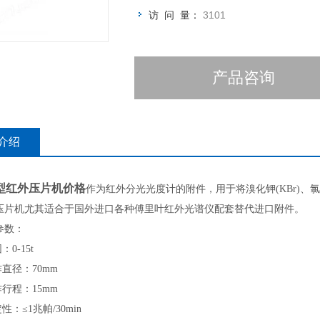
访 问 量：
3101
产品咨询
介绍
5型红外压片机价格
作为红外分光光度计的附件，用于将溴化钾(KBr)、氯
压片机尤其适合于国外进口各种傅里叶红外光谱仪配套替代进口附件。
参数：
：0-15t
作直径：70mm
作行程：15mm
性：≤1兆帕/30min