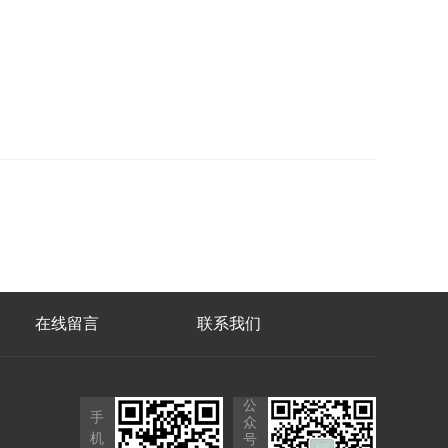
在线留言
联系我们
公
手
众
机
号