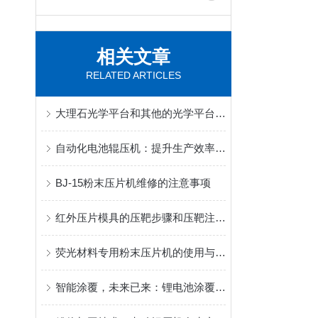
相关文章
RELATED ARTICLES
大理石光学平台和其他的光学平台有什么不同呢？
自动化电池辊压机：提升生产效率，确保电池极片均匀压实
BJ-15粉末压片机维修的注意事项
红外压片模具的压靶步骤和压靶注意事项
荧光材料专用粉末压片机的使用与操作
智能涂覆，未来已来：锂电池涂覆机的新篇章